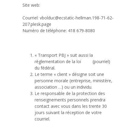
Site web:
https://ecstatic-hellman.198-71-62-
207.plesk.page
Courriel: vbolduc@ecstatic-hellman.198-71-62-
207.plesk.page
Numéro de téléphone: 418 679-8080
3
Contactez-moi!
« Transport PBJ » suit aussi la
règlementation de la loi
C-28
(pourriel)
du fédéral.
↩︎
Le terme « client » désigne soit une
personne morale (entreprise, ministère,
association …) ou un individu.
↩︎
Le responsable de la protection des
renseignements personnels prendra
contact avec vous dans les trente 30
jours suivant la réception de votre
courriel.
↩︎